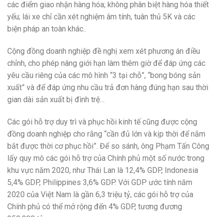
các điểm giao nhận hàng hóa; không phân biệt hàng hóa thiết
yếu; lái xe chỉ cần xét nghiệm âm tính, tuân thủ 5K và các
biện pháp an toàn khác..
Cộng đồng doanh nghiệp đề nghị xem xét phương án điều
chỉnh, cho phép nâng giới hạn làm thêm giờ để đáp ứng các
yêu cầu riêng của các mô hình “3 tại chỗ”, “bong bóng sản
xuất” và để đáp ứng nhu cầu trả đơn hàng đúng hạn sau thời
gian dài sản xuất bị đình trệ…
Các gói hỗ trợ duy trì và phục hồi kinh tế cũng được cộng
đồng doanh nghiệp cho rằng “cần đủ lớn và kịp thời để nắm
bắt được thời cơ phục hồi”. Để so sánh, ông Phạm Tấn Công
lấy quy mô các gói hỗ trợ của Chính phủ một số nước trong
khu vực năm 2020, như Thái Lan là 12,4% GDP, Indonesia
5,4% GDP, Philippines 3,6% GDP. Với GDP ước tính năm
2020 của Việt Nam là gần 6,3 triệu tỷ, các gói hỗ trợ của
Chính phủ có thể mở rộng đến 4% GDP, tương đương