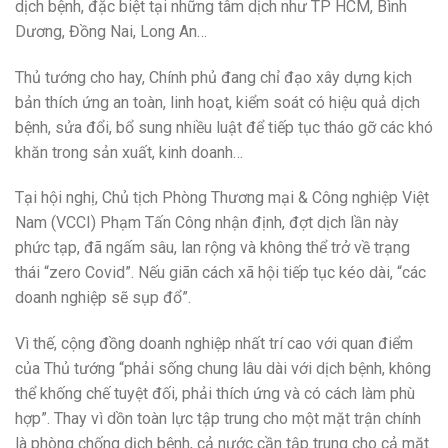
dịch bệnh, đặc biệt tại những tâm dịch như TP HCM, Bình
Dương, Đồng Nai, Long An…
Thủ tướng cho hay, Chính phủ đang chỉ đạo xây dựng kịch
bản thích ứng an toàn, linh hoạt, kiểm soát có hiệu quả dịch
bệnh, sửa đổi, bổ sung nhiều luật để tiếp tục tháo gỡ các khó
khăn trong sản xuất, kinh doanh…
Tại hội nghị, Chủ tịch Phòng Thương mại & Công nghiệp Việt
Nam (VCCI) Phạm Tấn Công nhận định, đợt dịch lần này
phức tạp, đã ngấm sâu, lan rộng và không thể trở về trạng
thái “zero Covid”. Nếu giãn cách xã hội tiếp tục kéo dài, “các
doanh nghiệp sẽ sụp đổ”.
Vì thế, cộng đồng doanh nghiệp nhất trí cao với quan điểm
của Thủ tướng “phải sống chung lâu dài với dịch bệnh, không
thể khống chế tuyệt đối, phải thích ứng và có cách làm phù
hợp”. Thay vì dồn toàn lực tập trung cho một mặt trận chính
là phòng chống dịch bệnh, cả nước cần tập trung cho cả mặt