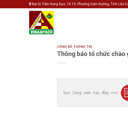
Skip
Đại lộ Trần Hưng Đạo, Tổ 19, Phường Cam Đường, Tỉnh Lào C
to
content
CÔNG BỐ THÔNG TIN
Thông báo tổ chức chào 
Vui lòng xem tại đây ==> 