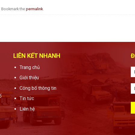
. Bookmark the
permalink
.
LIÊN KẾT NHANH
Đ
Trang chủ
Giới thiệu
Công bố thông tin
ổ
Tin tức
Liên hệ