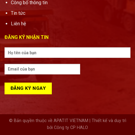
Công bố thông tin
Tin tức
Liên hệ
ĐĂNG KÝ NHẬN TIN
© Bản quyền thuộc về APATIT VIETNAM | Thiết kế và duy trì
bởi Công ty CP HALO