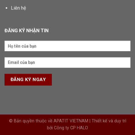
Liên hệ
ĐĂNG KÝ NHẬN TIN
© Bản quyền thuộc về APATIT VIETNAM | Thiết kế và duy trì
bởi Công ty CP HALO