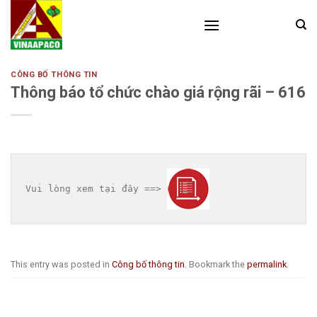
Skip
to
content
CÔNG BỐ THÔNG TIN
Thông báo tổ chức chào giá rộng rãi – 616
Vui lòng xem tại đây ==> 
This entry was posted in
Công bố thông tin
. Bookmark the
permalink
.