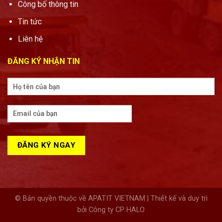
Công bố thông tin
Tin tức
Liên hệ
ĐĂNG KÝ NHẬN TIN
© Bản quyền thuộc về APATIT VIETNAM | Thiết kế và duy trì
bởi Công ty CP HALO