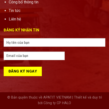
Công bố thông tin
Tin tức
Liên hệ
ĐĂNG KÝ NHẬN TIN
© Bản quyền thuộc về APATIT VIETNAM | Thiết kế và duy trì
bởi Công ty CP HALO