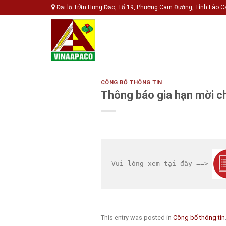
Skip
Đại lộ Trần Hưng Đạo, Tổ 19, Phường Cam Đường, Tỉnh Lào C
to
content
CÔNG BỐ THÔNG TIN
Thông báo gia hạn mời ch
Vui lòng xem tại đây ==> 
This entry was posted in
Công bố thông tin