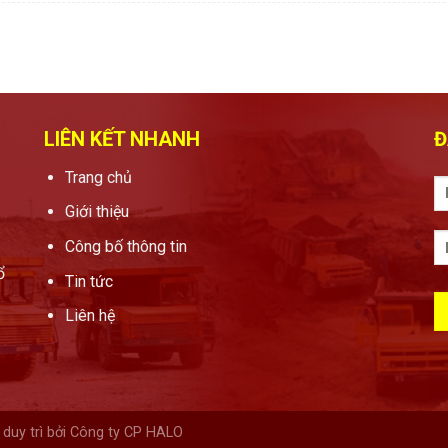
LIÊN KẾT NHANH
Đ
Trang chủ
Giới thiệu
Công bố thông tin
ổ
Tin tức
Liên hệ
duy trì bởi Công ty CP HALO