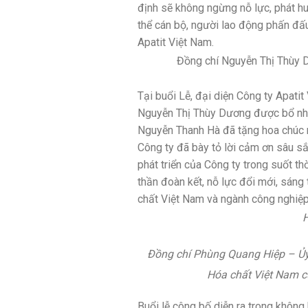
định sẽ không ngừng nỗ lực, phát hu
thể cán bộ, người lao động phấn đấ
Apatit Việt Nam.
Đồng chí Nguyễn Thị Thùy D
Tại buổi Lễ, đại diện Công ty Apat
Nguyễn Thị Thùy Dương được bổ nhi
Nguyễn Thanh Hà đã tặng hoa chúc m
Công ty đã bày tỏ lời cảm ơn sâu sắ
phát triển của Công ty trong suốt th
thần đoàn kết, nỗ lực đổi mới, sáng
chất Việt Nam và ngành công nghiệp
H
Đồng chí Phùng Quang Hiệp – Ủy 
Hóa chất Việt Nam c
Buổi lễ công bố diễn ra trong không