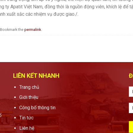
g ty Apatit Việt Nam, đồng thời là nguồn động viên, khích lệ để 
thành xuất sắc các nhiệm vụ được giao./.
 Bookmark the
permalink
.
LIÊN KẾT NHANH
Đ
Trang chủ
Giới thiệu
Công bố thông tin
ổ
Tin tức
Liên hệ