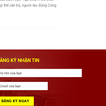
tập thể cán bộ, người lao động Công
ĂNG KÝ NHẬN TIN