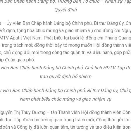
ên Ban Chấp hành Đảng bộ, Trưởng Ban Tổ chức – Nhân sự Tập
Quyết định
 – Ủy viên Ban Chấp hành Đảng bộ Chính phủ, Bí thư Đảng ủy, Ch
ết định, tặng hoa chúc mừng và giao nhiệm vụ cho đồng chí Ngu
TV Apatit Việt Nam. Phát biểu tại buổi lễ, đồng chí Phùng Qua
trọng trách mới; đồng thời bày tỏ mong muốn Hội đồng thành viên
ạo, chủ động đổi mới trong công tác quản trị và điều hành, góp ph
ập đoàn giao phó.
viên Ban Chấp hành Đảng bộ Chính phủ, Chủ tịch HĐTV Tập đo
trao quyết định bổ nhiệm
viên Ban Chấp hành Đảng bộ Chính phủ, Bí thư Đảng ủy, Chủ 
Nam phát biểu chúc mừng và giao nhiệm vụ
 Nguyễn Thị Thùy Dương – tân Thành viên Hội đồng thành viên Cô
nh đạo Tập đoàn tin tưởng giao trọng trách mới; đồng thời gửi lời
oàn và Công ty đã luôn quan tâm, tin tưởng và tạo điều kiện tron