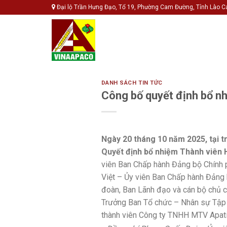
Skip
Đại lộ Trần Hưng Đạo, Tổ 19, Phường Cam Đường, Tỉnh Lào C
to
content
DANH SÁCH TIN TỨC
Công bố quyết định bổ nh
Ngày 20 tháng 10 năm 2025, tại 
Quyết định bổ nhiệm Thành viên H
viên Ban Chấp hành Đảng bộ Chính p
Việt – Ủy viên Ban Chấp hành Đảng
đoàn, Ban Lãnh đạo và cán bộ chủ c
Trưởng Ban Tổ chức – Nhân sự Tập 
thành viên Công ty TNHH MTV Apati