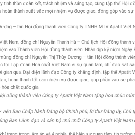
y tinh thần đoàn kết, trách nhiệm và sáng tạo, cùng tập thể Hội đ
u hoàn thành xuất sắc mọi nhiệm vụ được giao, đóng góp vào sự 
ương – tân Hội đồng thành viên Công ty TNHH MTV Apatit Việt 
it Việt Nam, đồng chí Nguyễn Thanh Hà – Chủ tịch Hội đồng thành
ệm vào Thành viên Hội đồng thành viên. Nhân dịp kỷ niệm Ngày 
ừng đồng chí Nguyễn Thị Thùy Dương – tân Hội đồng thành viên 
c tới Tập đoàn Hóa chất Việt Nam vì sự quan tâm, chỉ đạo sát sao
ời gian qua. Đại diện lãnh đạo Công ty khẳng định, tập thể Apatit V
 tạo, hoàn thành tốt các nhiệm vụ được giao, góp phần vào sự ph
 hóa chất quốc gia.
ội đồng thành viên Công ty Apatit Việt Nam tặng hoa chúc mừ
viên Ban Chấp hành Đảng bộ Chính phủ, Bí thư Đảng ủy, Chủ t
ùng Ban Lãnh đạo và cán bộ chủ chốt Công ty Apatit Việt Na
 khí trang trọng, ấm áp và ý nghĩa, thể hiện sự quan tâm, tin tưở