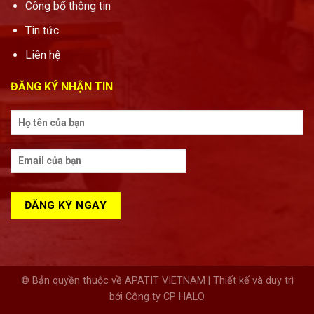
Công bố thông tin
Tin tức
Liên hệ
ĐĂNG KÝ NHẬN TIN
© Bản quyền thuộc về APATIT VIETNAM | Thiết kế và duy trì
bởi Công ty CP HALO